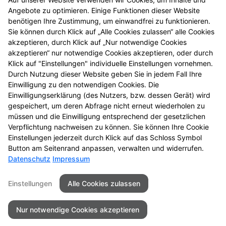
© Alle Rechte vorbehalten. Nachdruck – auch
Angebote zu optimieren. Einige Funktionen dieser Website
auszugsweise – ist nicht gestattet! Alle Angaben
benötigen Ihre Zustimmung, um einwandfrei zu funktionieren.
gelten, solange der Vorrat reicht. Druckfehler
Sie können durch Klick auf „Alle Cookies zulassen“ alle Cookies
vorbehalten. Alle Preise in Euro inkl. MwSt.
akzeptieren, durch Klick auf „Nur notwendige Cookies
4
BVP = niedrigster Gesamtpreis innerhalb der letzten
akzeptieren“ nur notwendige Cookies akzeptieren, oder durch
30 Tage vor der Preisermäßigung
Klick auf "Einstellungen" individuelle Einstellungen vornehmen.
5
Durch Nutzung dieser Website geben Sie in jedem Fall Ihre
Zu Risiken und Nebenwirkungen lesen Sie die
Einwilligung zu den notwendigen Cookies. Die
Packungsbeilage und fragen Sie Ihre Tierärztin, Ihren
Einwilligungserklärung (des Nutzers, bzw. dessen Gerät) wird
6
Tierarzt oder in Ihrer Apotheke.
Biozide vorsichtig
gespeichert, um deren Abfrage nicht erneut wiederholen zu
verwenden. Vor Gebrauch stets Etikett und
müssen und die Einwilligung entsprechend der gesetzlichen
Produktinformation lesen.
Verpflichtung nachweisen zu können. Sie können Ihre Cookie
Einstellungen jederzeit durch Klick auf das Schloss Symbol
Button am Seitenrand anpassen, verwalten und widerrufen.
Datenschutz
Impressum
Seitenübersicht
Kontakt
Impressum
Einstellungen
Alle Cookies zulassen
Datenschutz
Barrierefreiheit
Nur notwendige Cookies akzeptieren
© 2026 Apotheke Böhringer